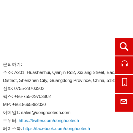
Ope
문의하기:
Cont
주소: A201, Huashenhui, Qianjin Rd2, Xixiang Street, Baoan
District, Shenzhen City, Guangdong Province, China, 518126.
Onl
전화: 0755-29703902
팩스: +86-755-29703902
E-M
MP: +8618665882030
이메일1: sales@donghootech.com
트위터:
https://twitter.com/donghootech
페이스북:
https://facebook.com/donghootech