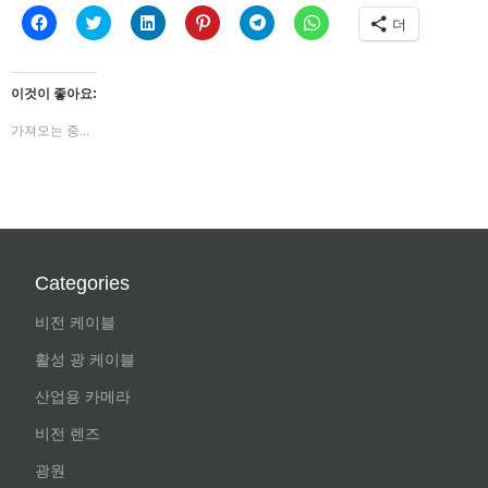
페
트
LinkedIn
Pinterest
Telegram
WhatsApp
더
이
위
으
에
에
에
스
터
로
서
공
공
북
로
공
공
유
유
에
공
유
유
하
하
공
유
하
하
려
려
이것이 좋아요:
유
하
기
려
면
면
하
기
(새
면
클
클
가져오는 중...
려
(새
창
클
릭
릭
면
창
에
릭
하
하
클
에
서
하
세
세
릭
서
열
세
요.
요.
하
열
림)
요
(새
(새
세
림)
(새
창
창
요.
창
에
에
(새
에
서
서
창
서
열
열
에
열
림)
림)
서
림)
Categories
열
림)
비전 케이블
활성 광 케이블
산업용 카메라
비전 렌즈
광원