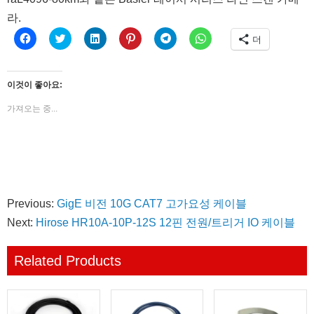
라.
페
트
LinkedIn
Pinterest
Telegram
WhatsApp
더
이
위
으
에
에
에
스
터
로
서
공
공
북
로
공
공
유
유
에
공
유
유
하
하
공
유
하
하
려
려
이것이 좋아요:
유
하
기
려
면
면
하
기
(새
면
클
클
려
(새
창
클
릭
릭
가져오는 중...
면
창
에
릭
하
하
클
에
서
하
세
세
릭
서
열
세
요.
요.
하
열
림)
요
(새
(새
세
림)
(새
창
창
요.
창
에
에
(새
에
서
서
창
서
열
열
에
열
림)
림)
서
림)
Previous:
GigE 비전 10G CAT7 고가요성 케이블
열
림)
Next:
Hirose HR10A-10P-12S 12핀 전원/트리거 IO 케이블
Related Products