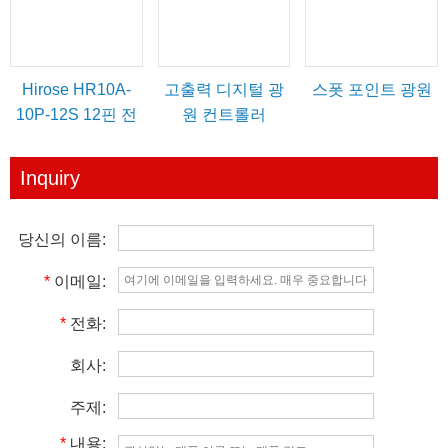
Hirose HR10A-
고출력 디지털 광
스폿 포인트 광원
10P-12S 12핀 전
원 컨트롤러
원/트리거 IO 케이
블
Inquiry
당신의 이름:
*
이메일:
*
전화:
회사:
주제:
*
내용: