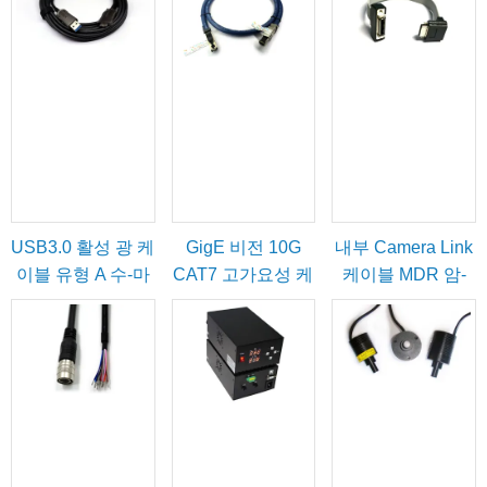
USB3.0 활성 광 케
GigE 비전 10G
내부 Camera Link
이블 유형 A 수-마
CAT7 고가요성 케
케이블 MDR 암-
이크로-B(잠금 나
이블
SDR 수
사 포함)