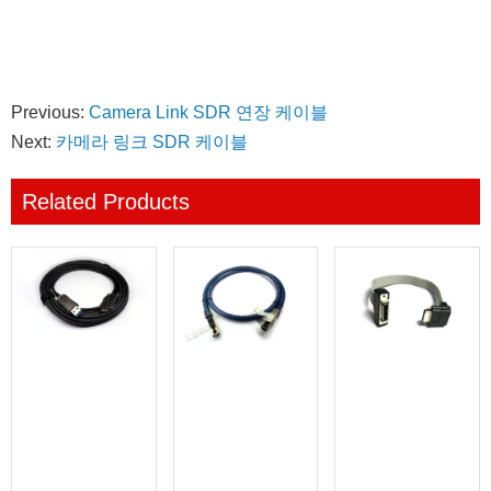
릭
서
열
세
요.
요.
하
열
림)
요
(새
(새
세
림)
(새
창
창
요.
창
에
에
(새
에
서
서
창
서
열
열
에
열
림)
림)
서
림)
Previous:
Camera Link SDR 연장 케이블
열
림)
Next:
카메라 링크 SDR 케이블
Related Products