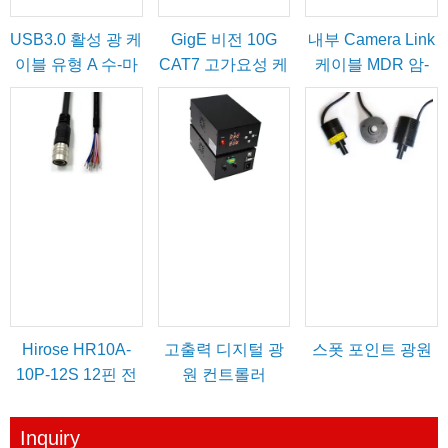
USB3.0 활성 광 케
GigE 비전 10G
내부 Camera Link
이블 유형 A 수-마
CAT7 고가요성 케
케이블 MDR 암-
이크로-B(잠금 나
이블
SDR 수
사 포함)
Hirose HR10A-
고출력 디지털 광
스폿 포인트 광원
10P-12S 12핀 전
원 컨트롤러
원/트리거 IO 케이
블
Inquiry