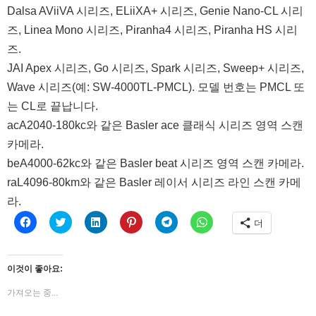
Dalsa AViiVA 시리즈, ELiiXA+ 시리즈, Genie Nano-CL 시리
즈, Linea Mono 시리즈, Piranha4 시리즈, Piranha HS 시리
즈.
JAI Apex 시리즈, Go 시리즈, Spark 시리즈, Sweep+ 시리즈,
Wave 시리즈(예: SW-4000TL-PMCL). 모델 번호는 PMCL 또
는 CL로 끝납니다.
acA2040-180kc와 같은 Basler ace 클래식 시리즈 영역 스캔
카메라.
beA4000-62kc와 같은 Basler beat 시리즈 영역 스캔 카메라.
raL4096-80km와 같은 Basler 레이서 시리즈 라인 스캔 카메
라.
페
트
LinkedIn
Pinterest
Telegram
WhatsApp
더
이
위
으
에
에
에
스
터
로
서
공
공
북
로
공
공
유
유
에
공
유
유
하
하
공
유
하
하
려
려
이것이 좋아요:
유
하
기
려
면
면
하
기
(새
면
클
클
려
(새
창
클
릭
릭
가져오는 중...
면
창
에
릭
하
하
클
에
서
하
세
세